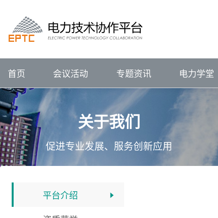
进行中的会议
报名中的会议
会议回顾
电力技术协作平台
#
VIP
前言
展望
IEEE PES输配电技术委员会（中国）
IEEE PES电力系统通信与网络安全技术委员
征集中
关注行业动态、
已结束
新闻资讯
会议详情>>
辅助企业竞争策略研究
P
电力专题
关注行业动态、
ELECTRJC
POWER
TECHNOLOGY
COLLABORATION
聚焦行业热点   洞悉
全部会议
聚焦行业热点   洞悉
促进专业发展
服务创新应用
IEEE PES China Satellite Technical Committee - Transmission & Distr
IEEE PES China Satellite Technical Committee - Power System Comm
促进专业技术发展
服务科技创
集需求库、成果库、专家库于一体的协同
电力技术协作平台
ELECTRJC
POWER
TECHNOLOGY
COLLABORATION
促进专业发展
服务创新应用
汇聚科技创新成果
解决用户创新需求
促
首页
会议活动
专题资讯
电力学堂
关于我们
促进专业发展、服务创新应用
平台介绍