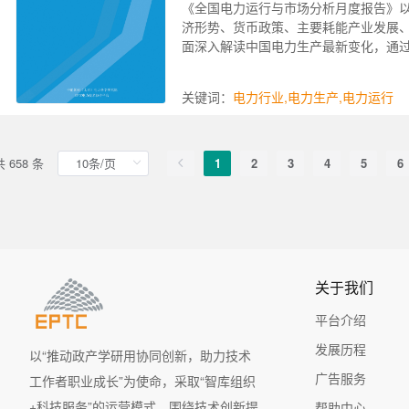
《全国电力运行与市场分析月度报告》
济形势、货币政策、主要耗能产业发展
面深入解读中国电力生产最新变化，通
关键词：
电力行业
,
电力生产
,
电力运行
共 658 条
1
2
3
4
5
6
关于我们
平台介绍
发展历程
以“推动政产学研用协同创新，助力技术
广告服务
工作者职业成长”为使命，采取“智库组织
+科技服务”的运营模式，围绕技术创新提
帮助中心