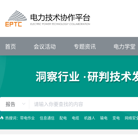
进行中的会议
报名中的会议
会议回顾
电力技术协作平台
#
VIP
前言
展望
IEEE PES输配电技术委员会（中国）
IEEE PES电力系统通信与网络安全技术委员
征集中
关注行业动态、
已结束
新闻资讯
会议详情>>
辅助企业竞争策略研究
P
电力专题
关注行业动态、
ELECTRJC
POWER
TECHNOLOGY
COLLABORATION
聚焦行业热点   洞悉
全部会议
聚焦行业热点   洞悉
促进专业发展
服务创新应用
IEEE PES China Satellite Technical Committee - Transmission & Distr
IEEE PES China Satellite Technical Committee - Power System Comm
促进专业技术发展
服务科技创
集需求库、成果库、专家库于一体的协同
电力技术协作平台
ELECTRJC
POWER
TECHNOLOGY
COLLABORATION
促进专业发展
服务创新应用
汇聚科技创新成果
解决用户创新需求
促
首页
会议活动
专题资讯
电力学堂
热搜词：
带电作业
信息通信
配电
电缆
机器人
输电
变电
网络安