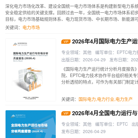
深化电力市场化改革、建设全国统一电力市场体系是构建新型电力系
安全稳定供给的关键支撑。回顾过去一年，全国统一电力市场体系初
目标，电力市场基础规则体系、电力现货市场、中长期市场、新能源
机制、输配电价、零售市场、系统运行费用等方面的政策与实践均取
关键词：
电力市场
电力系统与新型能源体系的市场与价格体系。电力市场“1+6”基础规
市场基本规则》（发改能源规〔2025）411号) 和《电力市场计量结
2026年4月国际电力生产
976号)的发布，我国已形成以《电力市场运行基本规则》（国家发展和
础，电力中长期市场、电力现货市场和电力辅助服务市场基本规则为
专业领域：其他
编写单位：EPTC电
结算基本规则为支撑的电力市场“1+6”基础规则体系。
出版日期：2026-04-29
发布日期：2026
《国际电力生产运行统计分析月度报告
院、EPTC电力技术协作平台组织相关
分析透彻的特点，可作为有关部门制定
制定发展规划参考资料，也是电力企业
际生产运行统计情况分析的相关资料。
关键词：
国际电力
,
电力行业
,
电力生产
2026年4月全国电力运行
专业领域：其他
编写单位：EPTC
出版
发布日期：2026-04-29