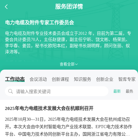
服务团详情
电力电缆及附件专家工作委员会
电力电缆及附件专业技术委员会成立于2012 年，目前为第二届，专
委会共计委员70人，主任赵健康，副主任宁昕、饶文彬、杨荣凯、
李华春、姜芸，秘书长欧阳本红，副秘书长胡明辉，顾问张丽、蚁
泽沛等。
专委会重点工作方向：
查看全部
1.通过专项技术交流研讨，推动电力电缆技术水平的提升和专业人
才发展；
工作动态
会议活动
创新课程
知识服务
创新企业
智库专家
2.持续开展电力电缆专业新技术的需求调研和交流活动；
3.持续开展电力行业电缆专业教培体系建设，提升一线安装人员技
请输入搜索关键词
最新
最热
能水平；
4.构建专业的资源平台，促进电力电缆专业人才技术应用与技能提
升。
2025年电力电缆技术发展大会在杭顺利召开
2025年10月30—31日，2025年电力电缆技术发展大会在杭州成功召
开。本次大会由中关村智能电力产业技术联盟、EPTC电力技术协作
平台、中国电力技术协同创新平台主办，国网浙江省电力有限公司