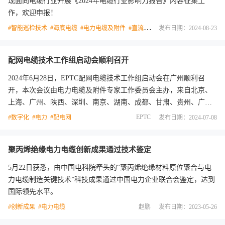
现面向电缆行业开展《2024年电缆行业影响力报告》内容征集工
作，欢迎申报！
#智能巡检技术
#海底电缆
#电力电缆及附件
#直流电缆
#配网电缆
发布日期：2024-08-23
#高压电缆
配网电缆技术工作组启动会顺利召开
2024年6月28日，EPTC配网电缆技术工作组启动会在广州顺利召
开，本次会议由电力电缆及附件专家工作委员会主办，来自北京、
上海、广州、陕西、深圳、南京、湖南、成都、甘肃、贵州、广
西、南网科研院、广州大学和设备制造单位的30余位专家参与本次
EPTC
#数字化
#电力
#配电网
发布日期：2024-07-08
会议。
聚丙烯绝缘电力电缆创新成果通过技术鉴定
5月22日获悉，由中国电科院牵头的“聚丙烯绝缘材料原位聚合与电
力电缆制造关键技术”科技成果通过中国电力企业联合会鉴定，达到
国际领先水平。
#创新成果
#电力电缆
赵鹏
发布日期：2023-05-26