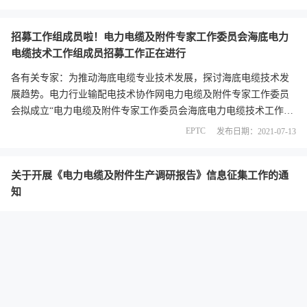
技术协作平台、中能国研（北京）电力科学研究院承办，杭州电缆
股份有限公司支持的“2021年电力电缆技术发展大会”在浙江杭州拉
招募工作组成员啦！电力电缆及附件专家工作委员会海底电力
开帷幕。
电缆技术工作组成员招募工作正在进行
各有关专家：为推动海底电缆专业技术发展，探讨海底电缆技术发
展趋势。电力行业输配电技术协作网电力电缆及附件专家工作委员
会拟成立“电力电缆及附件专家工作委员会海底电力电缆技术工作
组”（简称“海底电力电缆技术工作组”）。
EPTC
发布日期：2021-07-13
关于开展《电力电缆及附件生产调研报告》信息征集工作的通
知
为展现电力电缆及附件生产企业的发展现状及技术创新趋势，经前
期调研及需求分析，电力电缆及附件专家工作委员会组织编写《电
力电缆生产技术调研报告》。现面向电缆及附件生产企业征集相关
数据信息，望各有关单位积极支持与配合。
EPTC
发布日期：2021-05-31