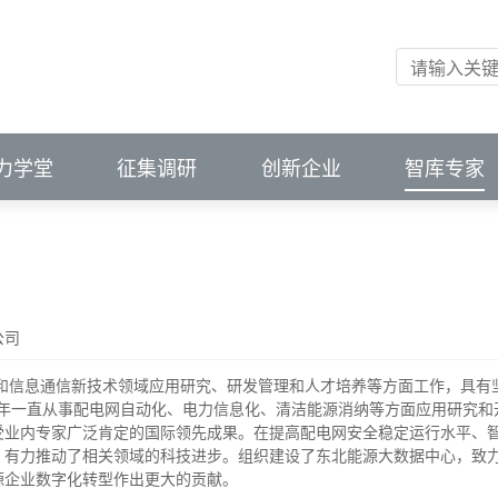
会（中国）
掌握前沿资讯
掌握前沿资讯
市场变化
市场变化
ibution
unications and Cybersecurity
新应用
创新平台
进成果供需匹配
力学堂
征集调研
创新企业
智库专家
公司
多年一直从事配电网自动化、电力信息化、清洁能源消纳等方面应用研究
受业内专家广泛肯定的国际领先成果。在提高配电网安全稳定运行水平、
，有力推动了相关领域的科技进步。组织建设了东北能源大数据中心，致
源企业数字化转型作出更大的贡献。