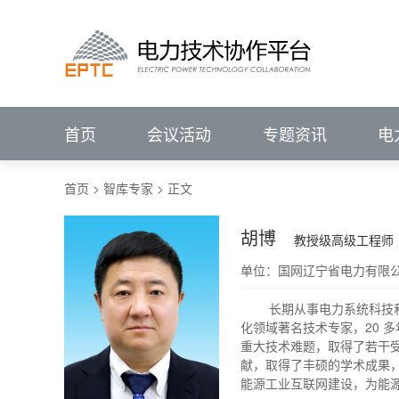
进行中的会议
报名中的会议
会议回顾
电力技术协作平台
#
VIP
前言
展望
IEEE PES输配电技术委员会（中国）
IEEE PES电力系统通信与网络安全技术委员
征集中
关注行业动态、
已结束
新闻资讯
会议详情>>
辅助企业竞争策略研究
P
电力专题
关注行业动态、
ELECTRJC
POWER
TECHNOLOGY
COLLABORATION
聚焦行业热点   洞悉
全部会议
聚焦行业热点   洞悉
促进专业发展
服务创新应用
IEEE PES China Satellite Technical Committee - Transmission & Distr
IEEE PES China Satellite Technical Committee - Power System Comm
促进专业技术发展
服务科技创
集需求库、成果库、专家库于一体的协同
电力技术协作平台
ELECTRJC
POWER
TECHNOLOGY
COLLABORATION
促进专业发展
服务创新应用
汇聚科技创新成果
解决用户创新需求
促
首页
会议活动
专题资讯
电
首页
>
智库专家
>
正文
胡博
教授级高级工程师
单位：国网辽宁省电力有限
        长期从事电力系统科技和信息通信新技术领域应用研究、研发管理和人才培养等方面工作，具有坚实的专业理论知识和丰富的实践经验，电力系统自动
化领域著名技术专家，20 
重大技术难题，取得了若干
献，取得了丰硕的学术成果
能源工业互联网建设，为能