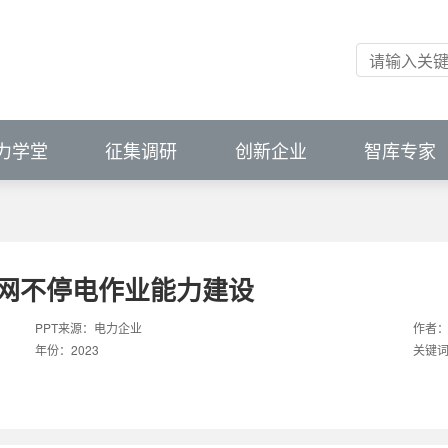
会（中国）
掌握前沿资讯
掌握前沿资讯
市场变化
市场变化
ibution
unications and Cybersecurity
新应用
创新平台
进成果供需匹配
力学堂
征集调研
创新企业
智库专家
网不停电作业能力建设
PPT来源：
电力企业
作者
年份：
2023
关键