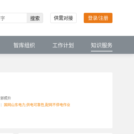
供需对接
登录/注册
搜索
智库组织
工作计划
知识服务
：
郭照升
词：
国网山东电力
,
供电可靠性
,
配网不停电作业