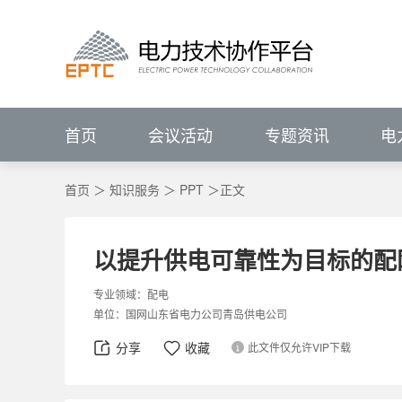
进行中的会议
报名中的会议
会议回顾
电力技术协作平台
#
VIP
前言
展望
IEEE PES输配电技术委员会（中国）
IEEE PES电力系统通信与网络安全技术委员
征集中
关注行业动态、
已结束
新闻资讯
会议详情>>
辅助企业竞争策略研究
P
电力专题
关注行业动态、
ELECTRJC
POWER
TECHNOLOGY
COLLABORATION
聚焦行业热点   洞悉
全部会议
聚焦行业热点   洞悉
促进专业发展
服务创新应用
IEEE PES China Satellite Technical Committee - Transmission & Distr
IEEE PES China Satellite Technical Committee - Power System Comm
促进专业技术发展
服务科技创
集需求库、成果库、专家库于一体的协同
电力技术协作平台
ELECTRJC
POWER
TECHNOLOGY
COLLABORATION
促进专业发展
服务创新应用
汇聚科技创新成果
解决用户创新需求
促
首页
会议活动
专题资讯
电
首页
＞
知识服务
＞
PPT
＞正文
以提升供电可靠性为目标的配
专业领域：
配电
单位：
国网山东省电力公司青岛供电公司
分享
收藏
此文件仅允许VIP下载