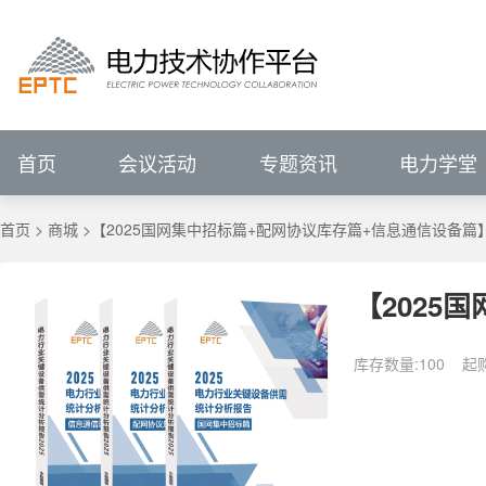
进行中的会议
报名中的会议
会议回顾
电力技术协作平台
#
VIP
前言
展望
IEEE PES输配电技术委员会（中国）
IEEE PES电力系统通信与网络安全技术委员
征集中
关注行业动态、
已结束
新闻资讯
会议详情>>
辅助企业竞争策略研究
P
电力专题
关注行业动态、
ELECTRJC
POWER
TECHNOLOGY
COLLABORATION
聚焦行业热点   洞悉
全部会议
聚焦行业热点   洞悉
促进专业发展
服务创新应用
IEEE PES China Satellite Technical Committee - Transmission & Distr
IEEE PES China Satellite Technical Committee - Power System Comm
促进专业技术发展
服务科技创
集需求库、成果库、专家库于一体的协同
电力技术协作平台
ELECTRJC
POWER
TECHNOLOGY
COLLABORATION
促进专业发展
服务创新应用
汇聚科技创新成果
解决用户创新需求
促
首页
会议活动
专题资讯
电力学堂
首页
>
商城
>【2025国网集中招标篇+配网协议库存篇+信息通信设备篇
【2025
库存数量:100
起