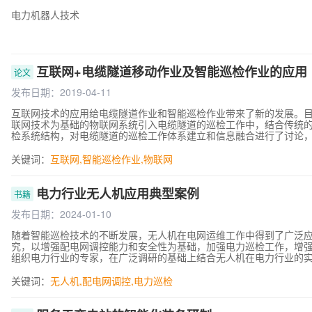
电力机器人技术
互联网+电缆隧道移动作业及智能巡检作业的应用
论文
发布日期：2019-04-11
互联网技术的应用给电缆隧道作业和智能巡检作业带来了新的发展。
联网技术为基础的物联网系统引入电缆隧道的巡检工作中，结合传统
检系统结构，对电缆隧道的巡检工作体系建立和信息融合进行了讨论
关键词：
互联网
,
智能巡检作业
,
物联网
电力行业无人机应用典型案例
书籍
发布日期：2024-01-10
随着智能巡检技术的不断发展，无人机在电网运维工作中得到了广泛
究，以增强配电网调控能力和安全性为基础，加强电力巡检工作，增强
组织电力行业的专家，在广泛调研的基础上结合无人机在电力行业的
打破目前全国电力行业无人机应用缺少系统、实用性作业方法的现状，
于电力行业无人机应用的复杂性和多样性，本书首创以案例讲技术的
关键词：
无人机
,
配电网调控
,
电力巡检
全等领域应用的典型案例，解析无人机应用的规范作业流程，探索可