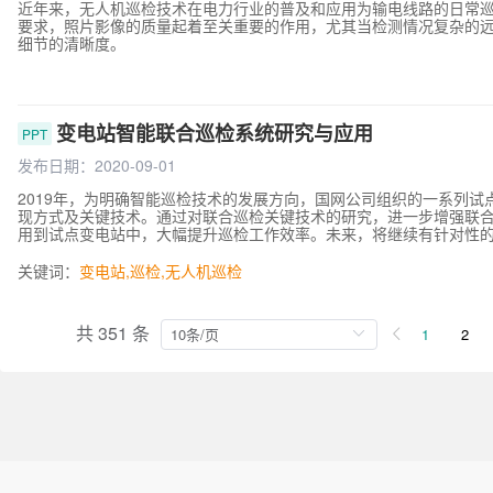
近年来，无人机巡检技术在电力行业的普及和应用为输电线路的日常
要求，照片影像的质量起着至关重要的作用，尤其当检测情况复杂的
细节的清晰度。
变电站智能联合巡检系统研究与应用
PPT
发布日期：2020-09-01
2019年，为明确智能巡检技术的发展方向，国网公司组织的一系列
现方式及关键技术。通过对联合巡检关键技术的研究，进一步增强联
用到试点变电站中，大幅提升巡检工作效率。未来，将继续有针对性
联合巡检系统应用，辅助人工开展日常运维工作，减轻一线员工劳动
能运检体系建设，使智能联合巡检系统应用规范化，并尝试将无人机
关键词：
变电站
,
巡检
,
无人机巡检
共 351 条
1
2