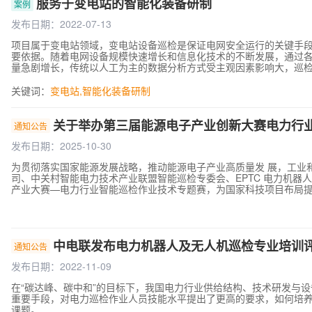
服务于变电站的智能化装备研制
案例
发布日期：2022-07-13
项目属于变电站领域，变电站设备巡检是保证电网安全运行的关键手
要依据。随着电网设备规模快速增长和信息化技术的不断发展，通过
量急剧增长，传统以人工为主的数据分析方式受主观因素影响大，巡
据的智能分析能力不足等问题，并且缺乏有效的共享机制。因此函待
全景化、智能化和精益化的发展需求。在山东省重大专项和国网公司
关键词：
变电站
,
智能化装备研制
行科研攻关，开展基于图声巡检数据的缺陷诊断技术研究， 研制系列
关于举办第三届能源电子产业创新大赛电力行
通知公告
发布日期：2025-10-30
为贯彻落实国家能源发展战略，推动能源电子产业高质量发 展，工业
司、中关村智能电力技术产业联盟智能巡检专委会、EPTC 电力机器人专家工作委员会、国网河南省电力有限公司举办第三 届能源电子
产业大赛—电力行业智能巡检作业技术专题赛，为国家科技项目布局
中电联发布电力机器人及无人机巡检专业培训
通知公告
发布日期：2022-11-09
在“碳达峰、碳中和”的目标下，我国电力行业供给结构、技术研发与
重要手段，对电力巡检作业人员技能水平提出了更高的要求，如何培养
课题。