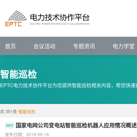
进行中的会议
报名中的会议
会议回顾
电力技术协作平台
#
VIP
前言
展望
IEEE PES输配电技术委员会（中国）
IEEE PES电力系统通信与网络安全技术委员
征集中
关注行业动态、
已结束
新闻资讯
会议详情>>
辅助企业竞争策略研究
P
电力专题
关注行业动态、
ELECTRJC
POWER
TECHNOLOGY
COLLABORATION
聚焦行业热点   洞悉
全部会议
聚焦行业热点   洞悉
促进专业发展
服务创新应用
IEEE PES China Satellite Technical Committee - Transmission & Distr
IEEE PES China Satellite Technical Committee - Power System Comm
促进专业技术发展
服务科技创
集需求库、成果库、专家库于一体的协同
电力技术协作平台
ELECTRJC
POWER
TECHNOLOGY
COLLABORATION
促进专业发展
服务创新应用
汇聚科技创新成果
解决用户创新需求
促
首页
会议活动
专题资讯
电力学堂
智能巡检
EPTC电力技术协作平台为您提供智能巡检相关内容，帮您快速
共 351条
智能巡检
国家电网公司变电站智能巡检机器人应用情况概述
PPT
发布日期：2018-09-18