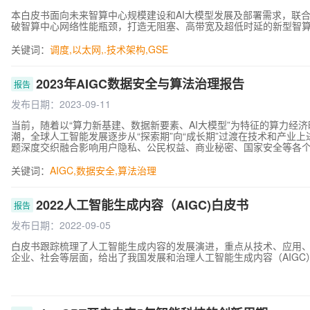
本白皮书面向未来智算中心规模建设和AI大模型发展及部署需求，联
破智算中心网络性能瓶颈，打造无阻塞、高带宽及超低时延的新型智算
关键词：
调度
,
以太网
,
.技术架构
,
GSE
2023年AIGC数据安全与算法治理报告
报告
发布日期：2023-09-11
当前，随着以“算力新基建、数据新要素、AI大模型”为特征的算力经济时
潮，全球人工智能发展逐步从“探索期”向“成长期”过渡在技术和产业
题深度交织融合影响用户隐私、公民权益、商业秘密、国家安全等各个
本报告重点聚焦并梳理了人工智能应用中较为独特或更突出的安全问
和最新动态，基于全球相关治理实践和我国实际情况，构建了AIGC数
关键词：
AIGC
,
数据安全
,
算法治理
2022人工智能生成内容（AIGC)白皮书
报告
发布日期：2022-09-05
白皮书跟踪梳理了人工智能生成内容的发展演进，重点从技术、应用
企业、社会等层面，给出了我国发展和治理人工智能生成内容（AIGC