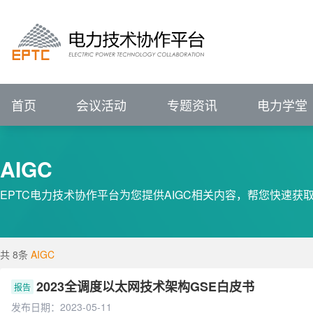
进行中的会议
报名中的会议
会议回顾
电力技术协作平台
#
VIP
前言
展望
IEEE PES输配电技术委员会（中国）
IEEE PES电力系统通信与网络安全技术委员
征集中
关注行业动态、
已结束
新闻资讯
会议详情>>
辅助企业竞争策略研究
P
电力专题
关注行业动态、
ELECTRJC
POWER
TECHNOLOGY
COLLABORATION
聚焦行业热点   洞悉
全部会议
聚焦行业热点   洞悉
促进专业发展
服务创新应用
IEEE PES China Satellite Technical Committee - Transmission & Distr
IEEE PES China Satellite Technical Committee - Power System Comm
促进专业技术发展
服务科技创
集需求库、成果库、专家库于一体的协同
电力技术协作平台
ELECTRJC
POWER
TECHNOLOGY
COLLABORATION
促进专业发展
服务创新应用
汇聚科技创新成果
解决用户创新需求
促
首页
会议活动
专题资讯
电力学堂
AIGC
EPTC电力技术协作平台为您提供AIGC相关内容，帮您快速获取
共 8条
AIGC
2023全调度以太网技术架构GSE白皮书
报告
发布日期：2023-05-11