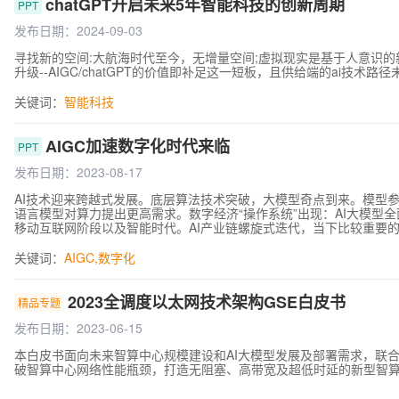
chatGPT开启未来5年智能科技的创新周期
PPT
发布日期：2024-09-03
寻找新的空间:大航海时代至今，无增量空间;虚拟现实是基于人意识的
升级--AIGC/chatGPT的价值即补足这一短板，且供给端的ai技术路径未
关键词：
智能科技
AIGC加速数字化时代来临
PPT
发布日期：2023-08-17
AI技术迎来跨越式发展。底层算法技术突破，大模型奇点到来。模型
语言模型对算力提出更高需求。数字经济“操作系统”出现：AI大模型
移动互联网阶段以及智能时代。AI产业链螺旋式迭代，当下比较重要的三
是中长期产业主线，涉及产业链环节较多。从供应链“效率”转向“安全”
关键词：
AIGC
,
数字化
2023全调度以太网技术架构GSE白皮书
精品专题
发布日期：2023-06-15
本白皮书面向未来智算中心规模建设和AI大模型发展及部署需求，联
破智算中心网络性能瓶颈，打造无阻塞、高带宽及超低时延的新型智算