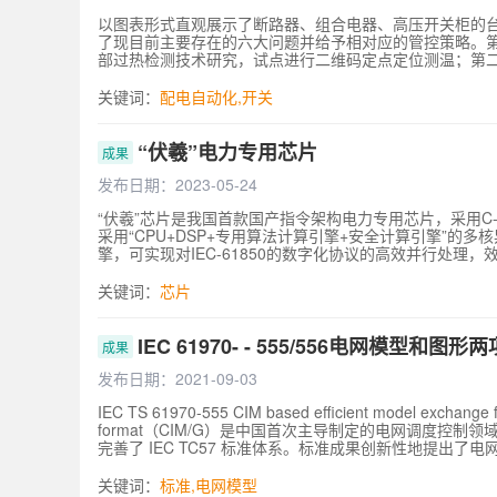
以图表形式直观展示了断路器、组合电器、高压开关柜的
了现目前主要存在的六大问题并给予相对应的管控策略。第
部过热检测技术研究，试点进行二维码定点定位测温；第
路器在非全相状态时间内才启动断路器跳闸回路跳闸，从
况下，可收集机械测试数据，开展机构状态的专项评估，
关键词：
配电自动化
,
开关
通过研究多重雷击下断路器的运行工况，推进IEC工作组
缺陷多的问题，可研究模块化、标准化和智能化机构，开
风险，可制定滤波器断路器的反措，提高断路器的技术参
“伏羲”电力专用芯片
成果
发布日期：2023-05-24
“伏羲”芯片是我国首款国产指令架构电力专用芯片，采用C
采用“CPU+DSP+专用算法计算引擎+安全计算引擎”
擎，可实现对IEC-61850的数字化协议的高效并行处理
提升60倍。目前，已有30家终端厂商基于“伏羲”芯片研
证并规模化应用。
关键词：
芯片
IEC 61970- - 555/556电网模型和图
成果
发布日期：2021-09-03
IEC TS 61970-555 CIM based efficient model exchan
format（CIM/G）是中国首次主导制定的电网调度
完善了 IEC TC57 标准体系。标准成果创新性地提
术，推动了中国标准走向世界，并带动了我国电网调度控
述的规范性和高效性的统一；首次提出了高效电网图形实时交换
关键词：
标准
,
电网模型