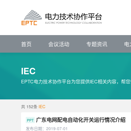
进行中的会议
报名中的会议
会议回顾
电力技术协作平台
#
VIP
前言
展望
IEEE PES输配电技术委员会（中国）
IEEE PES电力系统通信与网络安全技术委员
征集中
关注行业动态、
已结束
新闻资讯
会议详情>>
辅助企业竞争策略研究
P
电力专题
关注行业动态、
ELECTRJC
POWER
TECHNOLOGY
COLLABORATION
聚焦行业热点   洞悉
全部会议
聚焦行业热点   洞悉
促进专业发展
服务创新应用
IEEE PES China Satellite Technical Committee - Transmission & Distr
IEEE PES China Satellite Technical Committee - Power System Comm
促进专业技术发展
服务科技创
集需求库、成果库、专家库于一体的协同
电力技术协作平台
ELECTRJC
POWER
TECHNOLOGY
COLLABORATION
促进专业发展
服务创新应用
汇聚科技创新成果
解决用户创新需求
促
首页
会议活动
专题资讯
电
IEC
EPTC电力技术协作平台为您提供IEC相关内容，帮您
共 152条
IEC
广东电网配电自动化开关运行情况介绍
PPT
发布日期：2019-07-01