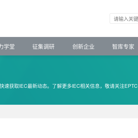
会（中国）
掌握前沿资讯
掌握前沿资讯
市场变化
市场变化
ibution
unications and Cybersecurity
新应用
创新平台
进成果供需匹配
力学堂
征集调研
创新企业
智库专家
快速获取IEC最新动态。了解更多IEC相关信息，敬请关注EPT