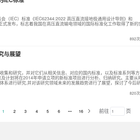
IEC标准
EC）标准《IEC62344:2022 高压直流接地极通用设计导则》和
境特性》正式发布，标志着我国在高压直流输电领域的国际标准化工作取得了新的
892
研究与展望
进行了收集和研究，并对它们从相关信息、对应的国内标准，以及标准系列等方
及计划将在2014年申请立项的新标准项目进行分析、归纳研究。主要从
际标准体系进行研究,并对该研究领域未来的发展趋势进行了展望，探讨了今后
电网标准建设具有规范和指导意义。
820
前往
页
1
2
3
4
5
6
16