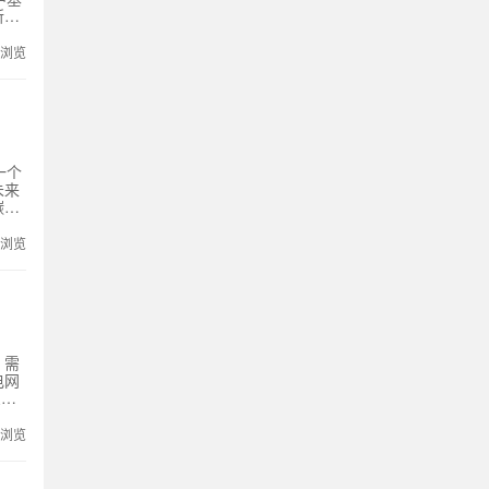
所必
品技
对
次浏览
前技
分
一个
未来
碳未
、目
次浏览
，需
电网
态”
域、
开展
次浏览
、业