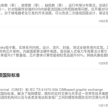
台账数（率）、故障数（率）、缺陷数（率）、运行年限分布情况，总结
一，针对隐蔽性较强的GIS内部载流回路过热短路故障问题，应开展对GI
二，对于继电器老化引发的开关误跳，可以改进二次接线回路设计，保证
而保证设备正常运行；第三，机构引发的断路器误动或拒动影响系统安全
研究并提出机构的运维检修策略；第四，多重雷击引发的断路器击穿问题
1452
修编断路器多重雷击下技术要求和试验方法；第五，针对隔离开关机构、载
展隔离开关的检查性操作和日常巡视工作的技术监督；第六，面对断路器
数和试验要求，加强断路器厂内装配工艺环节的技术监督。
-sky指令集、玄铁系列内核，设计、流片、封装、测试全链条境内实现。
的多核异构芯片架构，内嵌国密算法硬件电路，首创嵌入式电力专用算法计算引
，效率提升2个数量级，芯片整体计算性能相较竞品提升50%，网络风暴抵御
发数百款工控装置，已在变电、配电、计量、新能源、电力物联网等领域实
1329
形两项国际标准
ge format（CIM/E）和 IEC TS 61970-556 CIMbased graphic exchange
控制领域国际标准，解决了电网模型、图形的实时交换与共享这一世界性技术难
出了电网调控机构间以及与各类变电站和发电厂之间的模型和图形实时交换与共
制产品走向国际市场；首次提出了电网模型实时交换技术规范，实现了模
技术规范，实现了电网图形描述的规范性和互补性的统一。 在国家质检
1321