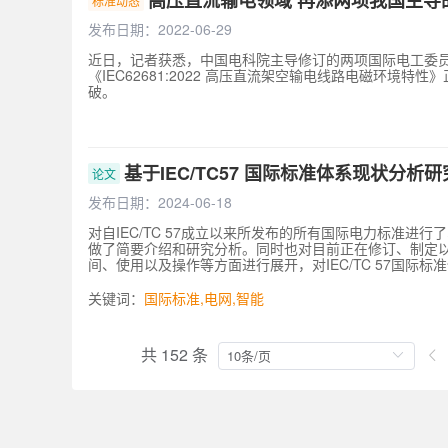
高压直流输电领域 再添两项我国主导的
标准动态
发布日期：2022-06-29
近日，记者获悉，中国电科院主导修订的两项国际电工委员会（I
《IEC62681:2022 高压直流架空输电线路电磁环
破。
基于IEC/TC57 国际标准体系现状分析
论文
发布日期：2024-06-18
对自IEC/TC 57成立以来所发布的所有国际电力标准
做了简要介绍和研究分析。同时也对目前正在修订、制定以
间、使用以及操作等方面进行展开，对IEC/TC 57国
的热点领域。随着智能电网的发展，该研究将对我国智能
关键词：
国际
标准
,
电网
,
智能
共 152 条