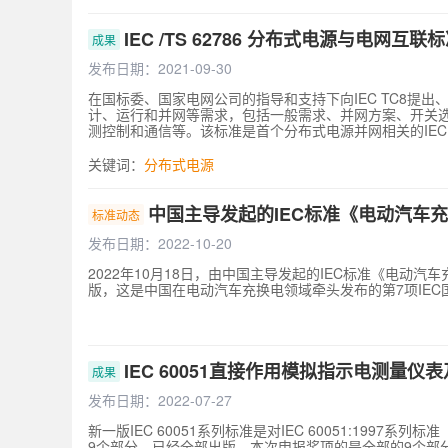
总局质检公益性行业科研专项、核高基和国家 863 等项
的创新成果：获授权欧亚专利 1 项、国家发明专利 10 项
体国际领先水平。标准成果与国际同类标准相比，CIM/E 模
IEC /TS 62786 分布式电源与电网互联
成果
等世界各地调度机构之间实现大电网实时在线协调控制提
更大、实时性更好。 作为 IEC TC57 标准体系中的
发布日期：2021-09-30
的技术标准；相关产品已应用到巴西、菲律宾、老挝、新加
在国标委、国家电网公司的指导和支持下向IEC TC8提
机构和 403 个（占比 78%）地级调控机构部署应用
计、运行和并网等需求，包括一般需求、并网方案、开关
利枢纽、新能源控制等工业控制领域得到广泛应用。
测控制和通信等。该标准是首个分布式电源并网相关的IE
并网技术需求，标准的编制和发布受到IEC TC8电能供应
布主要意义在于：以此标准为基础，构建了国际电工委员会
关键词：
分布式电源
分布式电源并网的最新技术发展和并网准则，将极大提升我
JWG10分布式能源与电网互联技术标准联合工作组，为
解决分布式电源类型多、技术发展快、标准复杂度高、不
中国主导发起的IEC标准《电动汽车
标准动态
应时间为主要参数的分布式电源中低压动态无功支撑能力
盾；首次提出了接入中压配电网的分布式电源高电压穿越
发布日期：2022-10-20
考虑多类型分布式电源不同频率、容量和互联电压等级的
2022年10月18日，由中国主导发起的IEC标准《电动汽车充
准发布后，欧盟和意大利、法国等采用该标准并进行了相应标
版，这是中国在电动汽车充换电领域牵头发布的第7项IEC
技术标准与本标准的差异主要是：本标准对分布式电源并网容
式电源并网无功支撑进行了规定；本标准对高低电压穿越能
了全面规定；受本标准工作组范围限制，只对通信接口和接
定带来的直接经济效益1.8亿元，间接经济效益55亿元。相应节
IEC 60051直接作用模拟指示电测量仪
成果
发布日期：2022-07-27
新一版IEC 60051系列标准是对IEC 60051:1997系
9个部分，已经全部出版，本次申报奖项的是全部的9个部