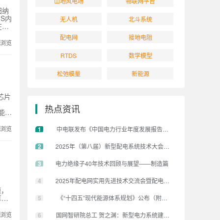
山地风电场
物联网平台
归纳
S内
无人机
北斗系统
在断
的情
配电网
接地电阻
，可
次浏览
流
RTDS
数学模型
爆裂
松弛模量
新能源
芯片
热点资讯
能力
现验
次浏览
1
中电联发布《中国电力行业年度发展报告2025》
2
2025年（第八届）新型配电系统技术大会在京隆重召开
3
电力绝缘子40年技术回顾与展望——制造篇
4
2025年配电网实用先进技术交流会暨配电网故障处置及保护技
题，
享技
5
《“十四五”现代能源体系规划》公布（附文件下载）
型描
次浏览
6
国网智研院总工 贺之渊：新型电力系统建设倒逼电网技术加快