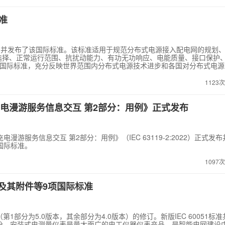
目的支持下，联合 20 多家单位开展攻关，项目取得了一系列具有自主知识
；软件著作权 4 项；发表论文 18 篇；相关成果经中国电机工程学会鉴定
型处理效率提高近百倍，CIM/G 图形解析效率提高约 20 倍，为欧洲和
标准
供了新的技术路径。标准成果与国际同类标准相比，适用范围更广、应用
核心标准，标准成果已被其它国际标准所引用；两项标准已成为相关国际市场招
坡、印度尼西亚等多个国家。标准成果已在全国 43 个省级及以上电网
出、并发布了该国际标准。该标准适用于规范分布式电源接入配电网的规划
，并逐步推广到县调、配调、变电站和发电厂。同时，在轨道交通、石化石油、
选择、正常运行范围、抗扰动能力、有功无功响应、电能质量、接口保护
C国际标准，充分反映世界范围内分布式电源技术进步和各国对分布式电源
与系统技术委员会和IEC管理层的高度肯定，并获IEC卓越贡献奖。该标准
分布式电源并网标准体系，解决IEC相关标准不一致的难题；该标准反映
1123
国分布式电源并网技术水平，促进分布式电源产品的国际贸易；成立了IE
推进我国综合能源系统后续 标准国际化工作打下了良好基础。标准编制工作
同国家和团体标准规定和诉求异同等诸多难点，主要创新点如下：提出了
充电漫游服务信息交互 第2部分：用例》正式发布
的技术要求，解决了分布式电源无功特性各异与配电网无功电压调整需求
的技术要求，解决了配电网的过电压导致分布式电源频繁脱网的难题；提
分布式电源并网规则，增大分布式电源可用容量提供了信息和数据保障。
电漫游服务信息交互 第2部分：用例》（IEC 63119-2:2022）正式发
准的修订，主要技术规定与本标准一致。美国IEEE 1547分布式电源
国际标准。
量和频率适应性规定较IEEE1547适应性更好；本标准对一定容量的分
力进行了规定；本标准依托IEC电能质量系列标准基础上，对电能质量进
口安全性提出了技术要求，未涉及信息模型。截止到2018年底，本标准
1097
约42.6万吨标准煤，减少污染排放35.36万吨碳粉尘、129.6万吨CO
表及其附件等9项国际标准
列标准（第1部分为5.0版本，其余部分为4.0版本）的修订。新版IEC 60051标
分。安装式电测量仪表是量大面广的电工仪器仪表产品，是智能电网建设