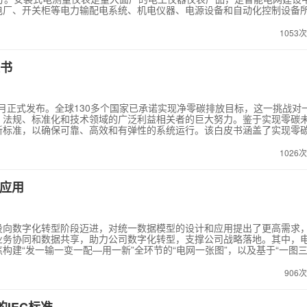
电厂、开关柜等电力输配电系统、机电仪器、电源设备和自动化控制设备
金、化工、能源和交通等领域。修订本标准的目的在于结合国内外最新产
范和安全要求，并提出相应的试验方法。 本标准的主要工作内容包括：针
1053
、检验方法，在国际层面上统一性能要求和检验方法。比较前版，结合目
兼容性要求及其试验项目，增加服务环境、操作方式、机械条件和防护等级的
格分类及其检验规则。
书
0月正式发布。全球130多个国家已承诺实现净零碳排放目标，这一挑战对
、法规、标准化和技术领域的广泛利益相关者的巨大努力。鉴于实现零碳
新标准，以确保可靠、高效和有弹性的系统运行。该白皮书涵盖了实现零
会、IEC成员和相关标准可能的影响。白皮书与联合国可持续发展目标7
台、设备和市场在零碳电力系统中高效运作发挥关键作用。
1026
应用
设向数字化转型阶段迈进，对统一数据模型的设计和应用提出了更高需求
业务协同和数据共享，助力公司数字化转型，支撑公司战略落地。其中，
建“发一输一变一配—用一新”全环节的“电网一张图”，以及基于“一图三
8/62325等国际标准，重点完善主、配网侧相关逻辑模型设计，主要涉及电网
台模型建设、配电物联网模型建设、电网资源业务中台模型建设等方面已
906
完成统一信息模型成果积累。实现电网数据深度融合、业务系统协同交互