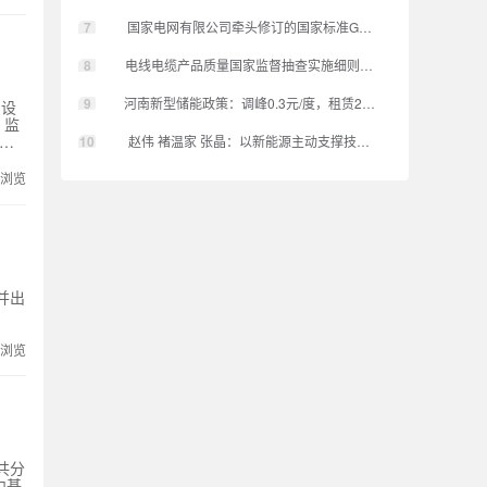
产权
为整
7
国家电网有限公司牵头修订的国家标准GB/T 28583-2025
北美
规模
8
电线电缆产品质量国家监督抽查实施细则（2022年版）发布
投标
调控
9
河南新型储能政策：调峰0.3元/度，租赁200元/度·年，用户侧
、设
水
、监
的
10
赵伟 褚温家 张晶：以新能源主动支撑技术 推动构建新型电力
的发
了
次浏览
C
组
以响
的矛
出了
该标
布并出
互联
布
行
的制
次浏览
2。
准共分
中基