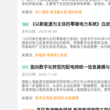
本的终端设备，主要用于在线监测各种电参数，是电站、
需的电工仪器仪表产品，广泛应用在工矿企业、电力、冶
术和用户需求,规范直接作用模拟指示电测量仪表的技术规
关键词：
IEC
,
模拟
,
电测量仪表
,国际
标准
直接作用模拟指示电测量仪表系列产品的技术规范及性能
术以及使用环境，新版本IEC 60051标准补充了电磁
类，用“不确定度”的概念代替“误差”的概念，增加了不合
《以新能源为主体的零碳电力系统》白皮
报告
发布日期：2023-06-08
《以可再生能源为主的零碳电力系统》白皮书于2022年1
国家的电力系统具有深远的影响，将需要涉及政策和法律
所面临的广泛变化和技术挑战，零碳电力系统需要一系列
来的挑战，标准在此演变中发挥的作用，以及这些对IEC大
标11、目标12和目标13保持一致，为确保能源系统、平
关键词：
新能源
,
零碳电力系统
面向数字化转型的配电网统一信息建模与
PPT
发布日期：2020-11-02
国网上海能源互联网研究院有限公司正在从传统信息化建
要进一步凝聚共识，从源头主动应用统一数据模型，推动
资源领域以电网资源业务中台和网上电网建设为依托，聚焦构
的全网基础共性业务优化情况，遵循IEC 61970/6196
资产域、综合域等。国网公司配网模型通过在两系统一平
关键词：
数字化转型
,
配电网
,
信息建模
多项建设工作，从标准体系、技术体系、产品体系三方面
务应用标准化构建的支撑作用。