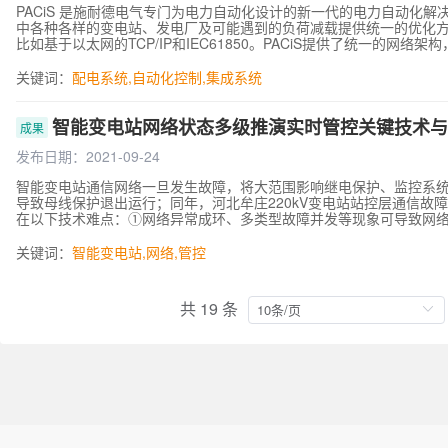
PACiS 是施耐德电气专门为电力自动化设计的新一代的电力自动化
中各种各样的变电站、发电厂及可能遇到的负荷减载提供统一的优化方案
比如基于以太网的TCP/IP和IEC61850。PACiS提供了统一的
中。其基本结构是将一系列IED（智能电气设备）通过传统规约连接至
站、风力发电站或输电变电站间隔（如馈线）。其整体结构采用以太网
关键词：
配电系统
,
自动化控制
,
集成系统
智能变电站网络状态多级推演实时管控关键技术与
成果
发布日期：2021-09-24
智能变电站通信网络一旦发生故障，将大范围影响继电保护、监控系统的
导致母线保护退出运行；同年，河北牟庄220kV变电站站控层通信
在以下技术难点：①网络异常成环、多类型故障并发等现象可导致网
测难度高。②网络风暴时链路流控易造成采样、跳闸等重要报文丢失
抖动异常直接影响跨间隔保护速动性，但网络链路结点多、业务时间
关键词：
智能变电站
,
网络
,
管控
量。④变电站内网络级联关系复杂，现有交换机设备网络拓扑感知深
此，亟需突破智能变电站通信网络实时管控关键技术。 在国网科技项
准隔离、拓扑盲区动态探测等难题，研制出智能变电站通信网络监测
共 19 条
了覆盖多维信息的故障诊断专家库，提出了分层推演策略，实现了链路
测。②网络精准靶向流控技术。构建了链路流量预测模型，提出了实
报文零丢失。③网络链路全路径质量监控技术。提出了变电站业务报
制，链路时延、抖动等监测精度达到微秒级。④网络信息层级主动嗅探技
征信息编码库，实现了全站网络拓扑实时动态感知。 该项目授权专利5
项、行标2项、企标3项）。中国电机工程学会组织的鉴定委员会认为
络全面监测零的突破，研发的智能变电站通信网络监测与诊断系统已成
项目成果可减少智能变电站网络调试、故障排查工作量50%以上，显
警，提升电力系统运行可靠性。依托项目成果牵头编制了国际标准IEC61