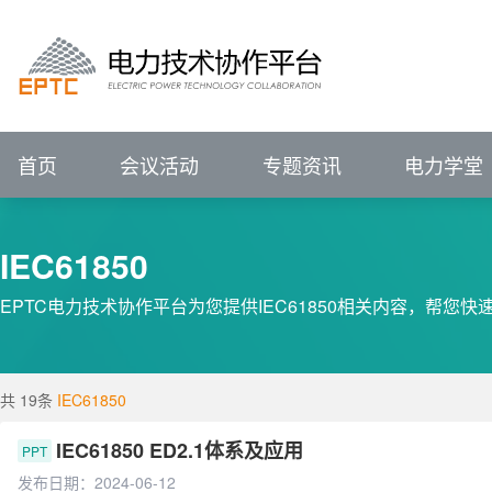
进行中的会议
报名中的会议
会议回顾
电力技术协作平台
#
VIP
前言
展望
IEEE PES输配电技术委员会（中国）
IEEE PES电力系统通信与网络安全技术委员
征集中
关注行业动态、
已结束
新闻资讯
会议详情>>
辅助企业竞争策略研究
P
电力专题
关注行业动态、
ELECTRJC
POWER
TECHNOLOGY
COLLABORATION
聚焦行业热点   洞悉
全部会议
聚焦行业热点   洞悉
促进专业发展
服务创新应用
IEEE PES China Satellite Technical Committee - Transmission & Distr
IEEE PES China Satellite Technical Committee - Power System Comm
促进专业技术发展
服务科技创
集需求库、成果库、专家库于一体的协同
电力技术协作平台
ELECTRJC
POWER
TECHNOLOGY
COLLABORATION
促进专业发展
服务创新应用
汇聚科技创新成果
解决用户创新需求
促
首页
会议活动
专题资讯
电力学堂
IEC61850
EPTC电力技术协作平台为您提供IEC61850相关内容，帮您快速
共 19条
IEC61850
IEC61850 ED2.1体系及应用
PPT
发布日期：2024-06-12