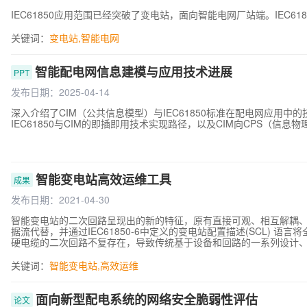
IEC61850应用范围已经突破了变电站，面向智能电网厂站端。IEC61
关键词：
变电站
,
智能电网
智能配电网信息建模与应用技术进展
PPT
发布日期：2025-04-14
深入介绍了CIM（公共信息模型）与IEC61850标准在配电网应用
IEC61850与CIM的即插即用技术实现路径，以及CIM向CPS（信
智能变电站高效运维工具
成果
发布日期：2021-04-30
智能变电站的二次回路呈现出的新的特征，原有直接可观、相互解耦
据流代替，并通过IEC61850-6中定义的变电站配置描述(SCL) 语
硬电缆的二次回路不复存在，导致传统基于设备和回路的一系列设计
ICD汇总形成的全站SCD文件代替设计图纸成为调试、运维及改扩建
电站所有设备模型及工程配置信息，描述了所有IED的实例配置和通信
关键词：
智能变电站
,
高效运维
系信息，是变电站设备运行、日常运维、工程管理依赖的重要数据，是全站统一的数据源。 智能变电
程高度依赖于SCD文件。在变电站调试后期、运维检修、改扩建涉及S
合和设备间二次虚回路复杂关系配置等原因，很难界定SCD文件修改后的
面向新型配电系统的网络安全脆弱性评估
论文