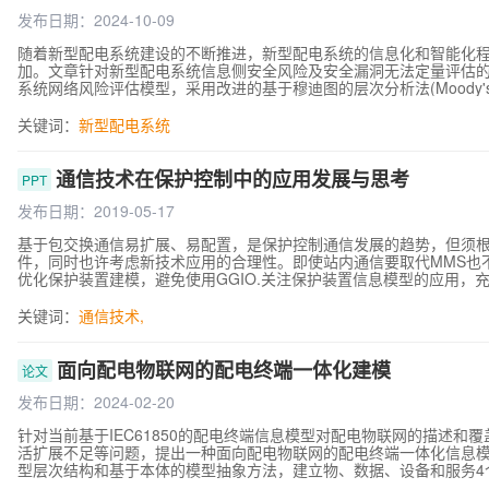
段，SCD 文件哪怕只是修改局部信息往往造成重新全部调试，调试工
更改，由于改动风险不好确定，往往通过扩大停电范围或全站停电来
发布日期：2024-10-09
中，由于SCD模型过于专业且不同业务配置信息混合在- .起，变电
随着新型配电系统建设的不断推进，新型配电系统的信息化和智能化
模型维护和管控只能依赖设备厂家或系统集成商进行，不利于变电站检修管理、专业管理和
加。文章针对新型配电系统信息侧安全风险及安全漏洞无法定量评估
扩建以及运维检修时，需要进一步探讨高度集成的SCD文件的分解措施
系统网络风险评估模型，采用改进的基于穆迪图的层次分析法(Moody's diagram b
用的复杂度,针对SCD文件的变更影响的范围进行分析，能够更好的
权重矩阵解决传统层次分析法指标权重不准确的问题，采用逼近理想解排序法(technique fo
solution，TOPSIS)对节点的脆弱性因子进行量化并计算攻击目标
关键词：
新型
配电系统
模型，并基于此模型验证了所提方法的有效性与准确性。
通信技术在保护控制中的应用发展与思考
PPT
发布日期：2019-05-17
基于包交换通信易扩展、易配置，是保护控制通信发展的趋势，但须
件，同时也许考虑新技术应用的合理性。即使站内通信要取代MMS也不意味
优化保护装置建模，避免使用GGIO.关注保护装置信息模型的应用，
关键词：
通信技术
,
面向配电物联网的配电终端一体化建模
论文
发布日期：2024-02-20
针对当前基于IEC61850的配电终端信息模型对配电物联网的描述
活扩展不足等问题，提出一种面向配电物联网的配电终端一体化信息模型。
型层次结构和基于本体的模型抽象方法，建立物、数据、设备和服务4
交互，以及大规模接入场景下的配电终端即插即用，有助于降低终端