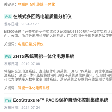
现，能够全力支撑当前配电终端的数字化转型。
关键词：
物联网
,
配电终端
,
一体化
在线式多回路电能质量分析仪
产品
发布日期：2024-11-11
E8300通过了开普实验室型式试验认证和IEC61850规约一致性实验认证
西、云南、浙江等地电科院的入网检测，广泛应用于全国各地各级变
关键词：
电能质量
,
分析仪
ZHTS系统智能一体化电源系统
产品
发布日期：2019-07-08
将站用交流电源系统、直流操作电源系统、UPS/INV系统、通信电
源系统； 通过一体化监控将站用电源各子系统通信网络化，实现站用电源
可以方便地接入数字化变电站系统，满足系统全参数的在线监测功能需求，
通信，可广泛用于各类变电站。
关键词：
智能一体化电源系统
,
EcoStruxure™ PACiS保护自动化控制集成系统
产品
发布日期：2024-07-24