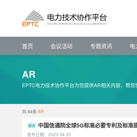
进行中的会议
报名中的会议
会议回顾
电力技术协作平台
#
VIP
前言
展望
IEEE PES输配电技术委员会（中国）
IEEE PES电力系统通信与网络安全技术委员
征集中
关注行业动态、
已结束
新闻资讯
会议详情>>
辅助企业竞争策略研究
P
电力专题
关注行业动态、
ELECTRJC
POWER
TECHNOLOGY
COLLABORATION
聚焦行业热点   洞悉
全部会议
聚焦行业热点   洞悉
促进专业发展
服务创新应用
IEEE PES China Satellite Technical Committee - Transmission & Distr
IEEE PES China Satellite Technical Committee - Power System Comm
促进专业技术发展
服务科技创
集需求库、成果库、专家库于一体的协同
电力技术协作平台
ELECTRJC
POWER
TECHNOLOGY
COLLABORATION
促进专业发展
服务创新应用
汇聚科技创新成果
解决用户创新需求
促
首页
会议活动
专题资讯
电
AR
EPTC电力技术协作平台为您提供AR相关内容，帮您
共 64条
AR
中国信通院全球5G标准必要专利及标准提
报告
发布日期：2023-04-25