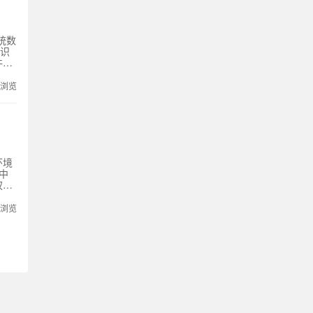
统数
码识
件，
次浏览
环境
中
权评
多属
响应潜
次浏览