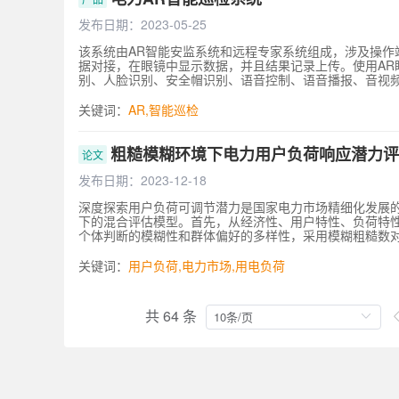
发布日期：2023-05-25
该系统由AR智能安监系统和远程专家系统组成，涉及操
据对接，在眼镜中显示数据，并且结果记录上传。使用AR
别、人脸识别、安全帽识别、语音控制、语音播报、音视
适用于变电站、配电房、充电场站等巡检场景。
关键词：
AR
,
智能巡检
粗糙模糊环境下电力用户负荷响应潜力评
论文
发布日期：2023-12-18
深度探索用户负荷可调节潜力是国家电力市场精细化发展
下的混合评估模型。首先，从经济性、用户特性、负荷特
个体判断的模糊性和群体偏好的多样性，采用模糊粗糙数
估比率分析法（step-wise weight assessment r
性边界逼近区域比较法（multi-attributive border ap
关键词：
用户负荷
,
电力市场
,
用电负荷
力综合评估值，从而获取潜力排序结果；最后，以多个行
共 64 条