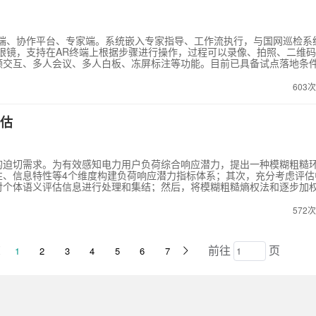
作端、协作平台、专家端。系统嵌入专家指导、工作流执行，与国网巡检系
眼镜，支持在AR终端上根据步骤进行操作，过程可以录像、拍照、二维
频交互、多人会议、多人白板、冻屏标注等功能。目前已具备试点落地条
603
估
的迫切需求。为有效感知电力用户负荷综合响应潜力，提出一种模糊粗糙
性、信息特性等4个维度构建负荷响应潜力指标体系；其次，充分考虑评估
对个体语义评估信息进行处理和集结；然后，将模糊粗糙熵权法和逐步加
atio analysis，SWARA）相结合确定指标综合权重，并采用基于模糊粗糙数的改进
proximation area comparison，MABAC）计算电力用户针对属性函数的负荷
572
业的电力用户负荷综合响应潜力评估为例，验证所提模型的有效性。
前往
页
1
2
3
4
5
6
7