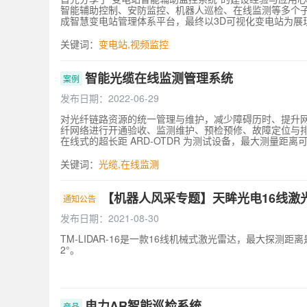
智能辅助控制、安防监控、机器人巡检、在线监测等多个子
成智慧变电站管理体系平台，最终以3D可视化变电站为展
能辅助监控系统的设备、软件平台优势，可进一步拓展系
营业厅监控、巡检机器人、输配电在线监测等系统全面整
关键词：
变电站
,
视频监控
技术，安全有效地对变电站进行管控。
智能光缆在线监测管理系统
案例
发布日期：2022-06-29
对光纤链路资源的统一管理与维护，减少障碍历时、提升
纤网络进行开通验收、监测维护、预检预修、故障定位与
在线式的超长距 ARD-OTDR 为测试设备，最大测量距离
业务信号无干扰的1650nm的波长在线实施测试，依托强
污损、连接不良、宏弯、熔接点性能变差、非熔接接续性能
关键词：
光缆
,
在线监测
等多种方式呈现，适合各类人员含对非技术人员了解线路
监测数据的分析，给出光纤网络的老化、劣化的趋势。可
真正实现主动维护。实践中发现，该解决方案可以对现有
【机器人风采专题】天眸光电16线激
通知公告
发布日期：2021-08-30
TM-LIDAR-16是一款16线机械式激光雷达，最大探测距
2°。
电力AR智能巡检系统
产品