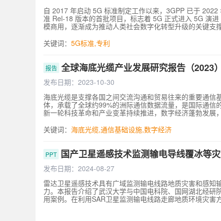
自 2017 年启动 5G 标准制定工作以来，3GPP 已于 202
准 Rel-18 版本的首批项目，标志着 5G 正式进入 5G 
模商用，逐渐成为推动人类社会数字化转型升级的关键支撑。根据
部署 249 个5G 网络，全球厂商已发布一千八百余款 5G
AR/VR、物联网和空天一体化等新能力，以赋能新场景
关键词：
5G标准
,
专利
主体在积极参与 5G 标准制定的同时，也不断向欧洲电信标
专利声明情况，中国信息通信研究院知识产权与创新发展中心在 
《全球 5G 标准必要专利及标准提案研究报告（2023 年）》。 
全球海底光缆产业发展研究报告（2023
报告
明专利及其同族扩展专利，从专利声明量、多国授权专利量
况。此外，本报告基于截至 2022 年 12 月 31 日 3G
发布日期：2023-10-30
案量和通过提案的情况，以期从提案的视角展示全球 5G 
海底光缆是支撑各国之间交流沟通和贸易往来的重要通信
体，承载了全球约99%的洲际通信数据流量，是国际通信
新一轮科技革命和产业变革持续推进，数字经济蓬勃发展
潮持续，全球海底光缆建设规模高速增长。同时海洋油气
取得长足进步，多纤对光缆、超高速单波速率、超高电压远端
关键词：
海底光缆
,
通信基础设施
,
数字经济
SMARTCable技术和应用开始探索。互联网巨头引发
包、设备制造、勘测、施工和维护等产业各环节快速发展
纷纷优化政策环境，加快海底光缆等国际通信设施建设，
国产卫星遥感技术监测输电导线覆冰等灾
PPT
据流通规则变化等因素不会影响全球海底光缆建设进程，
缆产业将继续保持快速发展。
发布日期：2024-08-27
雷达卫星遥感技术具有广域监测输电线路地质灾害和感知
力。本报告介绍了武汉大学与中国电科院、国网湖北经研
用案例。在利用SAR卫星监测输电线路走廊地质环境灾害方面
四川阿娘寨滑坡灾害导致500 kV输电线路倒塔案例等。
验室铁塔覆冰对照实验案例，以及利用国产SAR卫星开展20