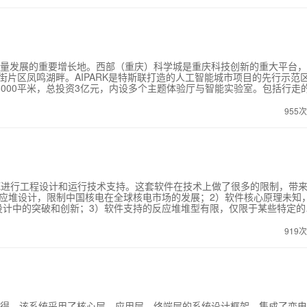
广域监测输电导线的覆冰状态的进一步应用实施，提出了建议和初步规划
质量发展的重要增长地。西部（重庆）科学城是重庆科技创新的重大平台
融街片区凤鸣湖畔。AIPARK是特斯联打造的人工智能城市项目的先行示范
6000平米，总投资3亿元，内设多个主题体验厅与智能实验室。包括行走的
算法加持。从2020年12月19日开始基础施工，2021年4月正式对外开放
物联网、大数据、人工智能、云计算等创新手段，贯穿云边端全栈技术，基于
955
能停车、智能办公、机器人服务等多个城市核心场景，为园区管理者、入驻
、节能低碳智慧办公、机器人协同等跨场景的服务联动与业务协同，整个
的愉悦体验由此开展。
ENCE进行工程设计和运行技术支持。这套软件在技术上做了很多的限制，带
应堆设计，限制中国核电在全球核电市场的发展；2）软件核心原理未知
设计中的突破和创新；3）软件支持的反应堆堆型有限，仅限于某些特定的
发展的瓶颈，追切需要研发自主知识产权的堆芯设计软件，摆脱核电设计
的堆芯设计软件包PCM。 PCM软件包完全自主开发，从根本上解决了
919
权，通过了中国核能行业协会的科技成果鉴定，获得了际可强院士等行业内
以特征线法为求解器的组件计算（PINE）与使用微观燃耗方法的堆芯计
群截面并充分考虑堆芯的燃耗历史效应，具有国际领先的技术水平；2）在
PLE，并应用于工程实践；3）在国内首个完成核设计软件包系统的不确
反应堆工程设计，达到国际先进水平。 此外，PCM软件包是在如下方面
处理方法；2）采用粗网有限差分技术和并行加速特征线法输运计算；3
心得。该系统采用了核心层、应用层、终端层的系统设计框架，集成了变
样条函数（TPS）重构技术。