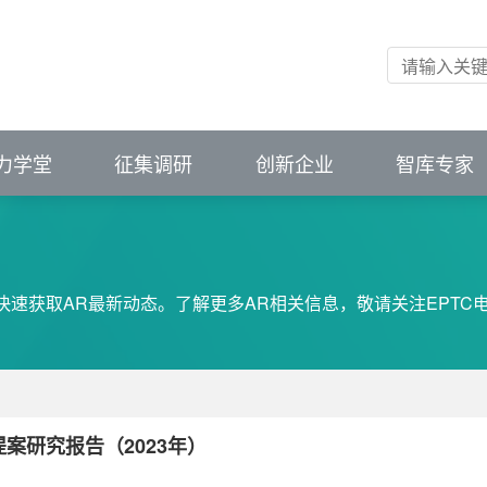
会（中国）
掌握前沿资讯
掌握前沿资讯
市场变化
市场变化
ibution
unications and Cybersecurity
新应用
创新平台
进成果供需匹配
力学堂
征集调研
创新企业
智库专家
快速获取AR最新动态。了解更多AR相关信息，敬请关注EPTC
案研究报告（2023年）