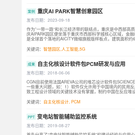
处超特高压线路覆冰状态监测案例。报告对国产SAR卫星
想。
重庆AI PARK智慧创意园区
案例
发布日期：2023-09-18
作为”一带一路“和长江经济带的联结点，重庆是中西部高
庆AIPARK园区便坐落于重庆市西部科学城核心区域，金
是全球首个落地的AICITY微缩旗舰版样板点，建筑面积约
机器人，灯杆、垃圾桶等智能终端、50+IoT协议应用，自研
目前正常运营。AIPARK以最小可用单元的方式，通过
关键词：
智慧园区
,
人工智能
,
5G
TacOS城市级操作系统，覆盖智能安防、智能通行、智
业、员工、访客等带来数字孪生园区运营、“安消”一体化
AI赋能的科技价值随处可见，极富创意的沉浸式智能美学
自主化核设计软件包PCM研发与应用
成果
发布日期：2018-06-06
CGN目前使用法国AREVA公司的堆芯设计软件包SCI
一些重大问题，如：1）软件仅允许用于中国境内的民用反
致工程设计领域的关键技术没有掌握，制约中国在反应堆
水堆堆型的特定运行模式。为解决制约中国核电设计技术
对国外的依赖。为此，CGN决定开发具有完全自主知识产权
关键词：
自主化核设计
, PCM
堆堆芯核设计软件的知识产权问题，申请了4个软件著作
家的好评，并在以下方面实现了创新：1）在国内首次完成
（COCO）相结合的综合技术研发，可以给出高精度的少
变电站智能辅助监控系统
PPT
内首次自主研发出具有自主知识产权的通量图分析程序MA
分析，建立不确定度分析方法，相关不确定度因子可应用于
发布日期：2019-08-27
国际同类专业软件具有类似的先进特征：1）先进组件燃耗
首先分享了“变电站智能辅助监控系统”的建设经验与应用
用解释器方法，方便堆芯计算各个功能实现；4）采用薄板