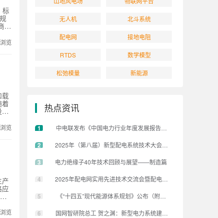
山地风电场
物联网平台
 标
大规
无人机
北斗系统
商已
增强
配电网
接地电阻
产业
次浏览
必要
RTDS
数学模型
写了
 声
的情
松弛模量
新能源
体的提
和载
随着
热点资讯
设热
技术
次浏览
1
中电联发布《中国电力行业年度发展报告2025》
总承
国家
2
2025年（第八届）新型配电系统技术大会在京隆重召开
境数
底光
3
电力绝缘子40年技术回顾与展望——制造篇
4
2025年配电网实用先进技术交流会暨配电网故障处置及保护技
生产
路应
例，
5
《“十四五”现代能源体系规划》公布（附文件下载）
候试
等多
次浏览
6
国网智研院总工 贺之渊：新型电力系统建设倒逼电网技术加快