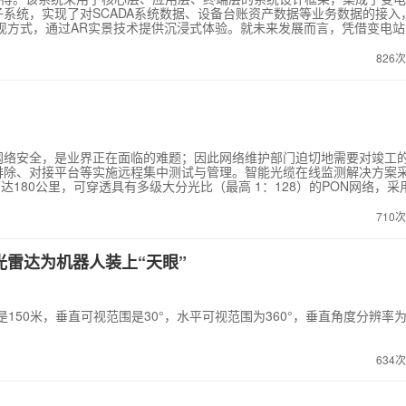
系统，实现了对SCADA系统数据、设备台账资产数据等业务数据的接入
现方式，通过AR实景技术提供沉浸式体验。就未来发展而言，凭借变电站
统监控功能的覆盖深度和广度，将现有分散的文明施工监控、现场施工安
合，形成一个全新的功能更加强大的监控中心，真正做到运用先进的智能
826
网络安全，是业界正在面临的难题；因此网络维护部门迫切地需要对竣工
排除、对接平台等实施远程集中测试与管理。智能光缆在线监测解决方案
可达180公里，可穿透具有多级大分光比（最高 1：128）的PON网络，采
大的专家分析系统，仅用90秒左右的时间就 可诊断出光缆断裂、老化、接
变差，以及ONU缺失等光网络故障。并以GIS、拓扑图、迹线图、结果
710
情况。可实现在光网络安装、运行等各个阶段，对其远程监测与维护。通
根据实际需要设置周期测试（轮巡测试）任务，对光纤链路的故障预检预
网络进行优化、对资源数据有梳理。
光雷达为机器人装上“天眼”
离是150米，垂直可视范围是30°，水平可视范围为360°，垂直角度分辨率
634