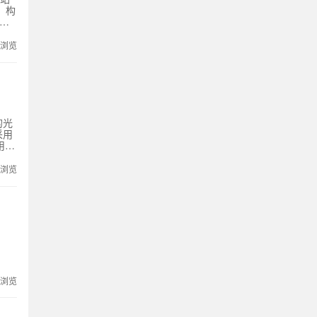
，构
智
全、
管理
次浏览
的光
采用
用对
头处
描述
次浏览
过对
修，
为
次浏览