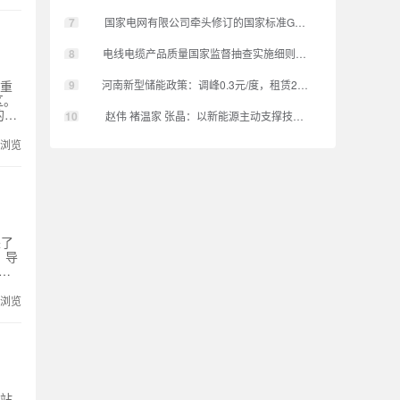
设
7
国家电网有限公司牵头修订的国家标准GB/T 28583-2025
8
电线电缆产品质量国家监督抽查实施细则（2022年版）发布
9
，重
河南新型储能政策：调峰0.3元/度，租赁200元/度·年，用户侧
区。
AI
10
赵伟 褚温家 张晶：以新能源主动支撑技术 推动构建新型电力
，
次浏览
企
园区
来了
，导
压
领域
反应
次浏览
专
算
国
定度
和
）采
电站