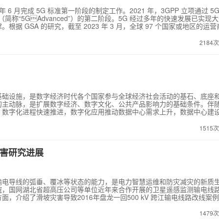
2 年 6 月完成 5G 标准第一阶段的制定工作。2021 年，3GPP 立项通过 5G
演进（简称“5GAdvanced”）的第二阶段。5G 经过多年的快速发展已实现
 GSA 的研究，截至 2023 年 3 月，全球 97 个国家或地区的运营
 终端。面向未来，5GAdvanced 将在持续升级已有网络能力的基础上，
新业务的应用，并通过减少碳排放帮助全行业可持续发展目标的实现。全球
2184
准化协会（ETSI）声明 5G 标准必要专利。为研究全球最新的 5G标准
2022 年发布《全球 5G 专利活动报告（2022 年）》的基础上，编
本报告基于截至 2022 年 12 月 31 日 ETSI 专利数据库中的全部 5G
）
、技术领域等维度进行了统计分析，以展示全球 5G 标准必要专利活动
PP 网站中的全部 5G 提案，分析了 5G 提案趋势、工作组提案分布、参会主
标准化的创新情况。
基础设施，是数字经济时代各个国家参与全球经济社会活动的基石、底座
的主动脉，是扩展数字经济、数字文化、公共产品影响力的基础条件。伴
，数字化进程快速推进，数字化应用推动数据中心需求上升，数据中心建
资源开发、海底观测网络建设等为海底光缆开辟新的应用场景。海底光缆
供电等技术开始推广应用，OpenCable建设模式被普遍接受，
1515
全球海底光缆发展格局调整，多元主体参与催生多种建设模式，海底光缆工程
。为更好融入全球数字经济发展浪潮，共享全球数字经济发展机遇，相关
助推海底光缆产业发展。未来，全球经济波动、海缆技术不断升级以及跨
害研究进展
全球数字化发展持续推进，区域内和区域间的互联互通需求不断增强，海
输电导线的弧垂、覆冰等状态的能力，是电力智慧运维和防灾减灾的新质
院，国网湖北省超高压公司等单位近年来合作开展的卫星遥感监测输电线
，介绍了滑坡灾害导致2016年盘龙一回500 kV 跨江输电线路改线案
在SAR卫星遥感监测输电导线覆冰技术方面，介绍了武汉特高压实验基地气
23年12月山西垣曲县覆冰状态监测案例，2024年2月安徽，河南、湖北
1479