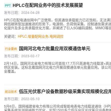
HPLC在配网业务中的技术发展展望
PPT
发布日期：2024-04-28
HPLC在配电通信网中广泛使用，但其通信承载能力已近饱和，无法
网低碳转型加速推进的形势下，电源侧、负荷侧采集、控制通信需求进行
化提升及多业务承载优化方案，并阐述了引入5G编码调制、MIMO等技
用前景进行了展望。
关键词：
HPLC
,
增量配网业务
,
电网调控
国网河北电力批量应用双模通信单元
行业要闻
发布日期：2023-02-17
2月14日，国网河北省电力有限公司首批17.7万只高速电力线载波+高
供区安装。这标志着国网河北电力开展双模通信单元批量应用。该公司
全覆盖。
低压光伏客户设备数据秒级采集实现规模化应
前沿技术
发布日期：2022-05-10
5月6日，国网福建省电力有限公司完成智能电表电力线载波通信（HP
采集系统监测接纳能力优化，实现1500多个低压台区光伏客户设备数