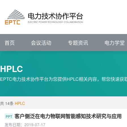
进行中的会议
报名中的会议
会议回顾
电力技术协作平台
#
VIP
前言
展望
IEEE PES输配电技术委员会（中国）
IEEE PES电力系统通信与网络安全技术委员
征集中
关注行业动态、
已结束
新闻资讯
会议详情>>
辅助企业竞争策略研究
P
电力专题
关注行业动态、
ELECTRJC
POWER
TECHNOLOGY
COLLABORATION
聚焦行业热点   洞悉
全部会议
聚焦行业热点   洞悉
促进专业发展
服务创新应用
IEEE PES China Satellite Technical Committee - Transmission & Distr
IEEE PES China Satellite Technical Committee - Power System Comm
促进专业技术发展
服务科技创
集需求库、成果库、专家库于一体的协同
电力技术协作平台
ELECTRJC
POWER
TECHNOLOGY
COLLABORATION
促进专业发展
服务创新应用
汇聚科技创新成果
解决用户创新需求
促
首页
会议活动
专题资讯
电力学堂
HPLC
EPTC电力技术协作平台为您提供HPLC相关内容，帮您快速获
共 14条
HPLC
客户侧泛在电力物联网智能感知技术研究与应用
PPT
发布日期：2019-07-17