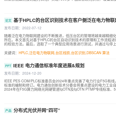
基于HPLC的台区识别技术在客户侧泛在电力物
论文
发布日期：2022-07-12
随着泛在电力物联网建设的不断推进，低压台区的管理将越来越精细
所在。本文首先对基于HPLC的台区自动识别技术的原理和工作流程
的校验方法。最后，选取了一个典型应用场景进行测试，并通过与停
法的有效性和正确性，为台区户变隶属关系精准分析提供了一种实用
关键词：
HPLC
,
泛在电力物联网
,
台区线损
,
台区识别
,
DBSCAN 算法
IEEE 电力通信标准年度进展&规划
PPT
发布日期：2024-12-20
IEEE PES COM/PLC标准委员会2024年重点完善了电力行业F
标准的编制和修订。电力通信创新技术分委会将重点建设的电力工业
2024年在F5G算力网络光网硬管道fgOTN及fgOTN PTMP专线
合电力的标准体系。
分布式光伏并网“四可”
产品