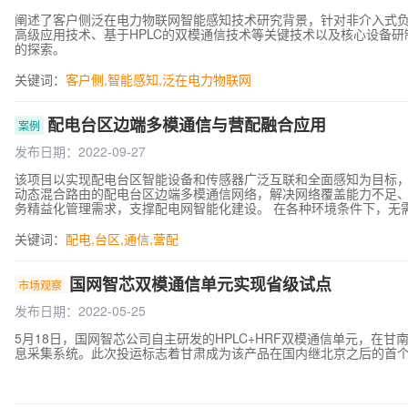
阐述了客户侧泛在电力物联网智能感知技术研究背景，针对非介入式负
高级应用技术、基于HPLC的双模通信技术等关键技术以及核心设备
的探索。
关键词：
客户侧
,
智能感知
,
泛在电力物联网
配电台区边端多模通信与营配融合应用
案例
发布日期：2022-09-27
该项目以实现配电台区智能设备和传感器广泛互联和全面感知为目标
动态混合路由的配电台区边端多模通信网络，解决网络覆盖能力不足
务精益化管理需求，支撑配电网智能化建设。 在各种环境条件下，无
备全接入、应用全支持，达到了网络运行稳定、可靠、快速的预期效
行，通过数据伴听装置，在营销 HPLC 网络无感的情况下，实现用
关键词：
配电
,
台区
,
通信
,
营配
国网智芯双模通信单元实现省级试点
市场观察
发布日期：2022-05-25
5月18日，国网智芯公司自主研发的HPLC+HRF双模通信单元，
息采集系统。此次投运标志着甘肃成为该产品在国内继北京之后的首